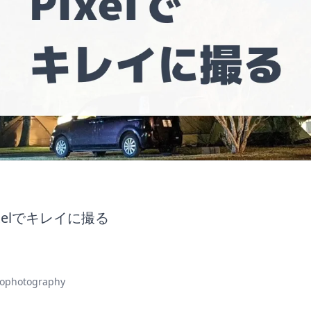
ixelでキレイに撮る
rophotography