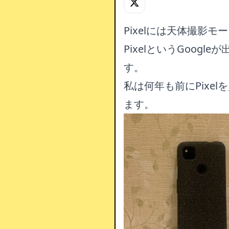
Pixelには天体撮影モ
PixelというGoogl
す。
私は何年も前にPixe
ます。