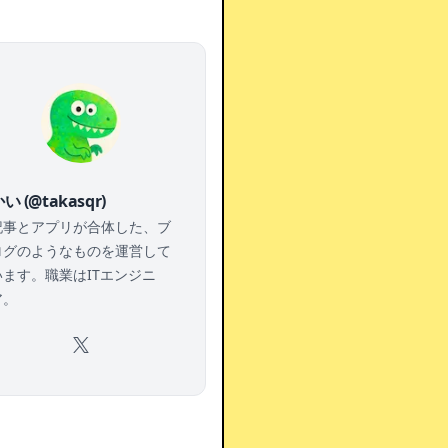
い (@takasqr)
記事とアプリが合体した、ブ
ログのようなものを運営して
います。職業はITエンジニ
ア。
X